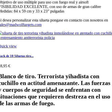
bjetivo de uso múltiple para uso con fuego real y airsoft
VISIBILIDAD EXCELENTE, con uso de armas de gran calibre
edidas: 84 x 59 cm y 33 x 23” pulgadas
i desea personalizar esta silueta pongase en contacto con nosotros en
sales@madwolftargets.com
Quick view
ack de 10 Siluetas tiro...
8,95 €
Blanco de tiro. Terrorista yihadista con
cuchillo en actitud amenazante. Las fuerzas
y cuerpos de seguridad se enfrentan con
situaciones que requieren destreza en el uso
de las armas de fuego.