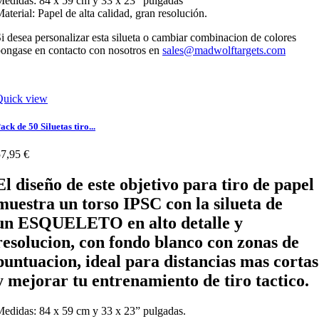
edidas: 84 x 59 cm y 33 x 23” pulgadas
aterial: Papel de alta calidad, gran resolución.
i desea personalizar esta silueta o cambiar combinacion de colores
ongase en contacto con nosotros en
sales@madwolftargets.com
Quick view
ack de 50 Siluetas tiro...
7,95 €
El diseño de este objetivo para tiro de papel
muestra un
torso IPSC
con la silueta de
un
ESQUELETO
en alto detalle y
resolucion, con fondo
blanco
con zonas de
puntuacion, ideal para distancias mas cortas
y mejorar tu entrenamiento de tiro tactico.
edidas: 84 x 59 cm y 33 x 23” pulgadas.