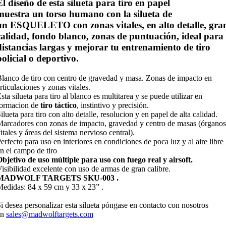
El diseño de esta silueta para tiro en papel
muestra un
torso humano
con la silueta de
un
ESQUELETO con zonas vitales,
en alto detalle, gra
calidad, fondo
blanco,
zonas de puntuación, ideal para
distancias largas y mejorar tu entrenamiento de tiro
policial o deportivo.
lanco de tiro con centro de gravedad y masa. Zonas de impacto en
rticulaciones y zonas vitales.
sta silueta para tiro al blanco es multitarea y se puede utilizar en
formacion de
tiro táctico
, instintivo y precisión.
ilueta para tiro con alto detalle, resolucion y en papel de alta calidad.
arcadores con zonas de impacto, gravedad y centro de masas (órganos
itales y áreas del sistema nervioso central).
erfecto para uso en interiores en condiciones de poca luz y al aire libre
n el campo de tiro
bjetivo de uso múltiple para uso con fuego real y airsoft.
isibilidad excelente con uso de armas de gran calibre.
MADWOLF TARGETS SKU-003 .
edidas: 84 x 59 cm y 33 x 23” .
i desea personalizar esta silueta póngase en contacto con nosotros
en
sales@madwolftargets.com