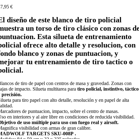
7,95 €
El diseño de este blanco de tiro policial
muestra un
torso de tiro clásico con zonas d
puntuacion. Esta silueta de entrenamiento
policial
ofrece alto detalle y resolucion, con
fondo
blanco
y zonas de puntuacion, y
mejorar tu entrenamiento de tiro tactico o
policial.
lancos de tiro de papel con centros de masa y gravedad. Zonas con
ajas de impacto. Silueta multitarea para
tiro policial, instintivo, táctico
 precisión.
ilueta para tiro papel con alto detalle, resolución y en papel de alta
alidad.
arcadores de puntuacion, impacto, sobre el centro de masas.
so en interiores y al aire libre en condiciones de reducida visibilidad.
bjetivo de uso múltiple para uso con fuego real y airsoft.
agnifica visibilidad con armas de gran calibre.
MADWOLF TARGETS SKU-008P .