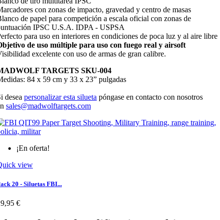
lanco de tiro multitarea IPSC
arcadores con zonas de impacto, gravedad y centro de masas
lanco de papel para competición a escala oficial con zonas de
puntuación IPSC U.S.A. IDPA - USPSA
erfecto para uso en interiores en condiciones de poca luz y al aire libre
bjetivo de uso múltiple para uso con fuego real y airsoft
isibilidad excelente con uso de armas de gran calibre.
MADWOLF TARGETS SKU-004
edidas: 84 x 59 cm y 33 x 23” pulgadas
i desea
personalizar esta silueta
póngase en contacto con nosotros
en
sales@madwolftargets.com
¡En oferta!
Quick view
ack 20 - Siluetas FBI...
9,95 €