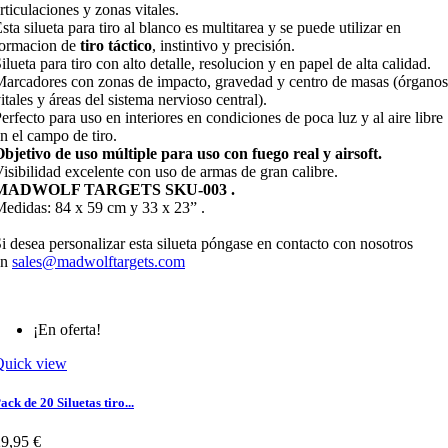
rticulaciones y zonas vitales.
sta silueta para tiro al blanco es multitarea y se puede utilizar en
formacion de
tiro táctico
, instintivo y precisión.
ilueta para tiro con alto detalle, resolucion y en papel de alta calidad.
arcadores con zonas de impacto, gravedad y centro de masas (órganos
itales y áreas del sistema nervioso central).
erfecto para uso en interiores en condiciones de poca luz y al aire libre
n el campo de tiro.
bjetivo de uso múltiple para uso con fuego real y airsoft.
isibilidad excelente con uso de armas de gran calibre.
MADWOLF TARGETS SKU-003 .
edidas: 84 x 59 cm y 33 x 23” .
i desea personalizar esta silueta póngase en contacto con nosotros
en
sales@madwolftargets.com
¡En oferta!
Quick view
ack de 20 Siluetas tiro...
9,95 €