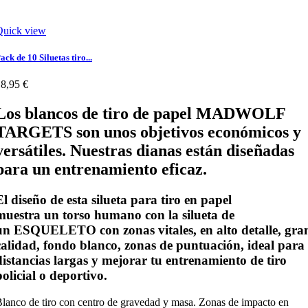
Quick view
ack de 10 Siluetas tiro...
8,95 €
Los blancos de tiro de papel MADWOLF
TARGETS son unos objetivos económicos y
versátiles. Nuestras dianas están diseñadas
para un entrenamiento eficaz.
El diseño de esta silueta para tiro en papel
muestra un
torso humano
con la silueta de
un
ESQUELETO con zonas vitales,
en alto detalle, gra
calidad, fondo
blanco,
zonas de puntuación, ideal para
distancias largas y mejorar tu entrenamiento de tiro
policial o deportivo.
lanco de tiro con centro de gravedad y masa. Zonas de impacto en