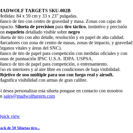
MADWOLF TARGETS SKU-002B
edidas: 84 x 59 cm y 33 x 23” pulgadas.
lanco de tiro con centro de gravedad y masa. Zonas con cajas de
mpacto.
Silueta de precision
para
tiro táctico
, instintivo y precisión
con
esqueleto
detallado visible sobre
negro
ilueta de tiro con alto detalle, resolución y en papel de alta calidad.
arcadores con zona de centro de masas, zonas de impacto, y gravedad
órganos vitales y áreas del SNC).
lanco de tiro de papel para competición con medidas oficiales y con
zonas de puntuación IPSC U.S.A. IDPA. USPSA.
lanco de tiro de papel para competición, o entrenamiento.
so en interiores y al aire libre en condiciones de baja visibilidad.
bjetivo de uso múltiple para uso con fuego real y airsoft.
agnifica visibilidad con armas de gran calibre.
i desea personalizar esta silueta pongase en contacto con nosotros
en
sales@madwolftargets.com
Quick view
ack de 50 Siluetas tiro...