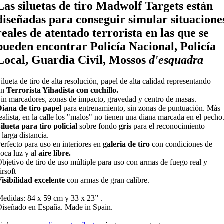
Las siluetas de tiro Madwolf Targets están
diseñadas para conseguir simular situacione
reales de atentado terrorista en las que se
pueden encontrar Policía Nacional, Policía
Local, Guardia Civil, Mossos
d'esquadra
ilueta de tiro de alta resolución, papel de alta calidad representando
un
Terrorista Yihadista con cuchillo.
in marcadores, zonas de impacto, gravedad y centro de masas.
iana de tiro papel
para entrenamiento, sin zonas de puntuación. Más
ealista, en la calle los "malos" no tienen una diana marcada en el pecho
ilueta para tiro
policial
sobre fondo
gris
para el reconocimiento
 larga distancia.
erfecto para uso en interiores en
galeria de tiro
con condiciones de
oca luz y al
aire libre.
bjetivo de tiro de uso múltiple para uso con armas de fuego real y
irsoft
isibilidad excelente
con armas de gran calibre.
edidas: 84 x 59 cm y 33 x 23” .
iseñado en España. Made in Spain.