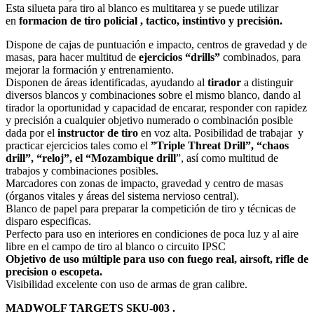
Esta silueta para tiro al blanco es multitarea y se puede utilizar
en
formacion de tiro policial , tactico, instintivo y precisión.
Dispone de cajas de puntuación e impacto, centros de gravedad y de
masas, para hacer multitud de
ejercicios “drills”
combinados, para
mejorar la formación y entrenamiento.
Disponen de áreas identificadas, ayudando al
tirador
a distinguir
diversos blancos y combinaciones sobre el mismo blanco, dando al
tirador la oportunidad y capacidad de encarar, responder con rapidez
y precisión a cualquier objetivo numerado o combinación posible
dada por el
instructor de tiro
en voz alta. Posibilidad de trabajar y
practicar ejercicios tales como el
”Triple Threat Drill”, “chaos
drill”, “reloj”, el “Mozambique drill
”, así como multitud de
trabajos y combinaciones posibles.
Marcadores con zonas de impacto, gravedad y centro de masas
(órganos vitales y áreas del sistema nervioso central).
Blanco de papel para preparar la competición de tiro y técnicas de
disparo especificas.
Perfecto para uso en interiores en condiciones de poca luz y al aire
libre en el campo de tiro al blanco o circuito IPSC
Objetivo de uso múltiple para uso con fuego real, airsoft, rifle de
precision o escopeta.
Visibilidad excelente con uso de armas de gran calibre.
MADWOLF TARGETS SKU-003 .