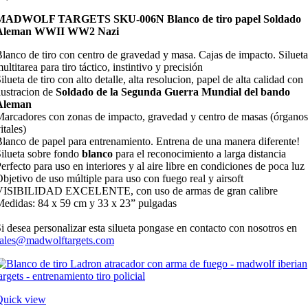
MADWOLF TARGETS SKU-006N Blanco de tiro papel Soldado
Aleman WWII WW2 Nazi
lanco de tiro con centro de gravedad y masa. Cajas de impacto. Silueta
ultitarea para tiro táctico, instintivo y precisión
ilueta de tiro con alto detalle, alta resolucion, papel de alta calidad con
lustracion de
Soldado de la Segunda Guerra Mundial del bando
Aleman
arcadores con zonas de impacto, gravedad y centro de masas (órganos
itales)
lanco de papel para entrenamiento. Entrena de una manera diferente!
ilueta sobre fondo
blanco
para el reconocimiento a larga distancia
erfecto para uso en interiores y al aire libre en condiciones de poca luz
bjetivo de uso múltiple para uso con fuego real y airsoft
VISIBILIDAD EXCELENTE, con uso de armas de gran calibre
edidas: 84 x 59 cm y 33 x 23” pulgadas
i desea personalizar esta silueta pongase en contacto con nosotros en
sales@madwolftargets.com
Quick view