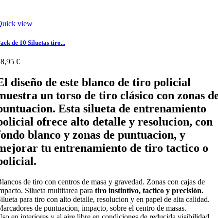
Quick view
ack de 10 Siluetas tiro...
8,95 €
El diseño de este blanco de tiro policial
muestra un
torso de tiro clásico con zonas d
puntuacion. Esta silueta de entrenamiento
policial
ofrece alto detalle y resolucion, con
fondo
blanco
y zonas de puntuacion, y
mejorar tu entrenamiento de tiro tactico o
policial.
lancos de tiro con centros de masa y gravedad. Zonas con cajas de
mpacto. Silueta multitarea para
tiro instintivo, tactico y precisión.
ilueta para tiro con alto detalle, resolucion y en papel de alta calidad.
arcadores de puntuacion, impacto, sobre el centro de masas.
so en interiores y al aire libre en condiciones de reducida visibilidad.