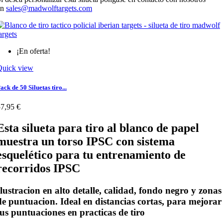
en
sales@madwolftargets.com
¡En oferta!
Quick view
ack de 50 Siluetas tiro...
7,95 €
Esta silueta para tiro al blanco de papel
muestra un
torso IPSC
con sistema
esquelético para tu entrenamiento de
recorridos IPSC
Ilustracion en alto detalle, calidad, fondo
negro
y zonas
de puntuacion. Ideal en distancias cortas, para mejorar
tus puntuaciones en practicas de tiro