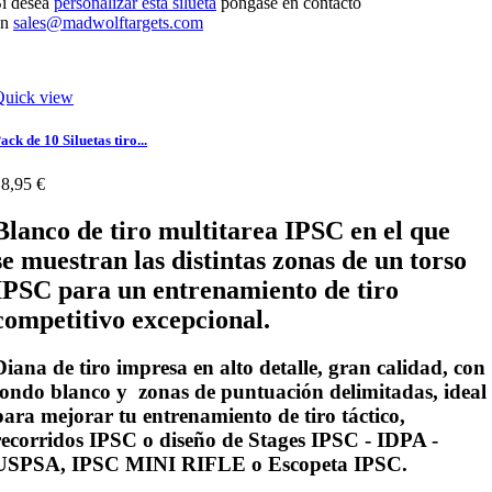
i desea
personalizar esta silueta
póngase en contacto
en
sales@madwolftargets.com
Quick view
ack de 10 Siluetas tiro...
8,95 €
Blanco de tiro multitarea IPSC en el que
se muestran las distintas zonas de un
torso
IPSC para un entrenamiento de tiro
competitivo excepcional.
Diana de tiro impresa en alto detalle, gran calidad, con
fondo
blanco
y zonas de puntuación delimitadas, ideal
para mejorar tu entrenamiento de tiro táctico,
recorridos IPSC o diseño de Stages IPSC - IDPA -
USPSA, IPSC MINI RIFLE o Escopeta IPSC.