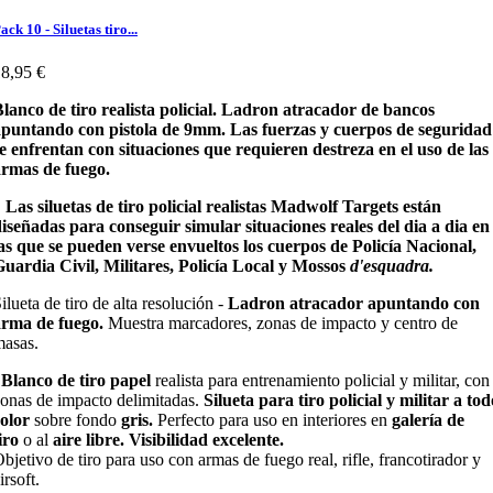
ack 10 - Siluetas tiro...
8,95 €
lanco de tiro realista policial. Ladron atracador de bancos
apuntando con pistola de 9mm. Las fuerzas y cuerpos de seguridad
e enfrentan con situaciones que requieren destreza en el uso de las
armas de fuego.
as siluetas de tiro policial realistas Madwolf Targets están
iseñadas para conseguir simular situaciones reales del dia a dia en
as que se pueden verse envueltos los cuerpos de Policía Nacional,
uardia Civil, Militares, Policía Local y Mossos
d'esquadra.
ilueta de tiro de alta resolución -
Ladron atracador apuntando con
arma de fuego.
Muestra marcadores, zonas de impacto y centro de
masas.
Blanco de tiro papel
realista para entrenamiento policial y militar, con
onas de impacto delimitadas.
Silueta para tiro
policial y militar a tod
olor
sobre fondo
gris.
Perfecto para uso en interiores en
galería de
iro
o al
aire libre. Visibilidad excelente.
bjetivo de tiro para uso con armas de fuego real, rifle, francotirador y
irsoft.