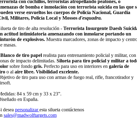
errorista con cuchillos, terroristas atropellando peatones, o
menazas de bomba e inmolación con terrorista suicida en las que s
ueden verse envueltos los cuerpos de Policía Nacional, Guardia
ivil, Militares, Policía Local y Mossos
d'esquadra.
ilueta de tiro de alta resolución -
Terrorista Insurgente Daesh Suicid
en actitud intimidatoria amenazando con inmolarse portando un
inturón de explosivos.
Muestra marcadores, zonas de impacto y centr
de masas.
Blanco de tiro papel
realista para entrenamiento policial y militar, con
onas de impacto delimitadas.
Silueta para tiro
policial y militar a tod
olor
sobre fondo
gris.
Perfecto para uso en interiores en
galería de
iro
o al
aire libre. Visibilidad excelente.
bjetivo de tiro para uso con armas de fuego real, rifle, francotirador y
irsoft.
edidas: 84 x 59 cm y 33 x 23”.
iseñado en España.
i desea
personalizar
esta silueta contáctenos
en
sales@madwolftargets.com