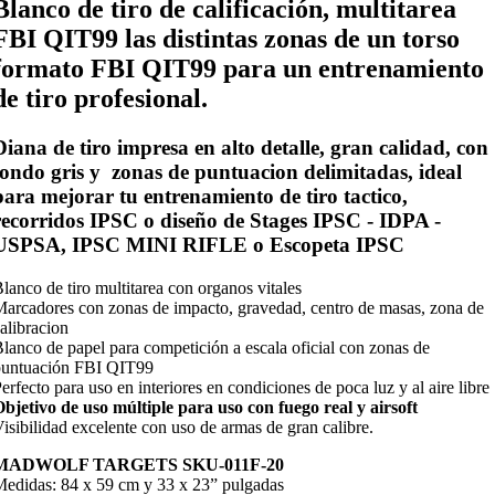
Blanco de tiro de calificación, multitarea
FBI QIT99 las distintas zonas de un torso
formato FBI QIT99
para un entrenamiento
de tiro profesional.
Diana de tiro impresa en alto detalle, gran calidad, con
fondo
gris
y zonas de puntuacion delimitadas, ideal
para mejorar tu entrenamiento de tiro tactico,
recorridos IPSC o diseño de Stages IPSC - IDPA -
USPSA, IPSC MINI RIFLE o Escopeta IPSC
lanco de tiro multitarea con organos vitales
arcadores con zonas de impacto, gravedad, centro de masas, zona de
alibracion
lanco de papel para competición a escala oficial con zonas de
puntuación FBI QIT99
erfecto para uso en interiores en condiciones de poca luz y al aire libre
bjetivo de uso múltiple para uso con fuego real y airsoft
isibilidad excelente con uso de armas de gran calibre.
MADWOLF TARGETS SKU-011F-20
edidas: 84 x 59 cm y 33 x 23” pulgadas