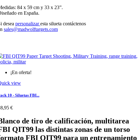
edidas: 84 x 59 cm y 33 x 23”.
iseñado en España.
i desea
personalizar
esta silueta contáctenos
en
sales@madwolftargets.com
¡En oferta!
Quick view
ack 10 - Siluetas FBI...
8,95 €
Blanco de tiro de calificación, multitarea
FBI QIT99 las distintas zonas de un torso
formato FBI QIT99
para un entrenamiento