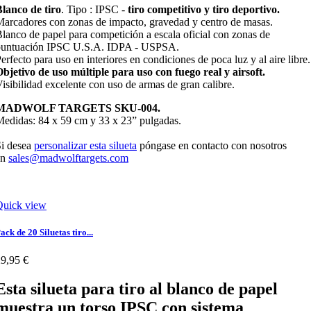
lanco de tiro
. Tipo : IPSC -
tiro competitivo y tiro deportivo.
arcadores con zonas de impacto, gravedad y centro de masas.
lanco de papel para competición a escala oficial con zonas de
puntuación IPSC U.S.A. IDPA - USPSA.
erfecto para uso en interiores en condiciones de poca luz y al aire libre.
bjetivo de uso múltiple para uso con fuego real y airsoft.
isibilidad excelente con uso de armas de gran calibre.
MADWOLF TARGETS SKU-004.
edidas: 84 x 59 cm y 33 x 23” pulgadas.
i desea
personalizar esta silueta
póngase en contacto con nosotros
en
sales@madwolftargets.com
Quick view
ack de 20 Siluetas tiro...
9,95 €
Esta silueta para tiro al blanco de papel
muestra un
torso IPSC
con sistema