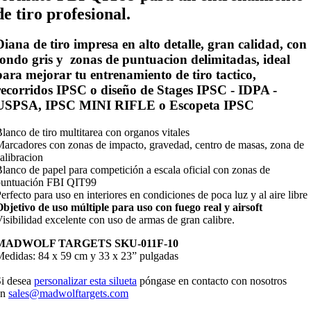
de tiro profesional.
Diana de tiro impresa en alto detalle, gran calidad, con
fondo
gris
y zonas de puntuacion delimitadas, ideal
para mejorar tu entrenamiento de tiro tactico,
recorridos IPSC o diseño de Stages IPSC - IDPA -
USPSA, IPSC MINI RIFLE o Escopeta IPSC
lanco de tiro multitarea con organos vitales
arcadores con zonas de impacto, gravedad, centro de masas, zona de
alibracion
lanco de papel para competición a escala oficial con zonas de
puntuación FBI QIT99
erfecto para uso en interiores en condiciones de poca luz y al aire libre
bjetivo de uso múltiple para uso con fuego real y airsoft
isibilidad excelente con uso de armas de gran calibre.
MADWOLF TARGETS SKU-011F-10
edidas: 84 x 59 cm y 33 x 23” pulgadas
i desea
personalizar esta silueta
póngase en contacto con nosotros
en
sales@madwolftargets.com