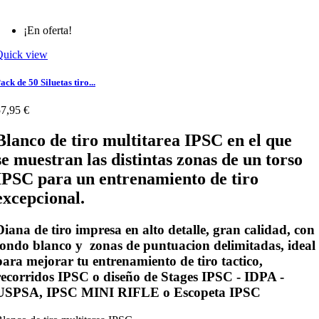
¡En oferta!
Quick view
ack de 50 Siluetas tiro...
7,95 €
Blanco de tiro multitarea IPSC en el que
se muestran las distintas zonas de un
torso
IPSC para un entrenamiento de tiro
excepcional.
Diana de tiro impresa en alto detalle, gran calidad, con
fondo
blanco
y zonas de puntuacion delimitadas, ideal
para mejorar tu entrenamiento de tiro tactico,
recorridos IPSC o diseño de Stages IPSC - IDPA -
USPSA, IPSC MINI RIFLE o Escopeta IPSC