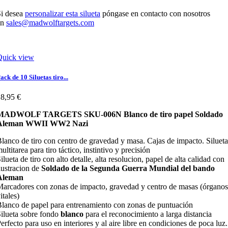
i desea
personalizar esta silueta
póngase en contacto con nosotros
en
sales@madwolftargets.com
Quick view
ack de 10 Siluetas tiro...
8,95 €
MADWOLF TARGETS SKU-006N Blanco de tiro papel Soldado
Aleman WWII WW2 Nazi
lanco de tiro con centro de gravedad y masa. Cajas de impacto. Silueta
ultitarea para tiro táctico, instintivo y precisión
ilueta de tiro con alto detalle, alta resolucion, papel de alta calidad con
lustracion de
Soldado de la Segunda Guerra Mundial del bando
Aleman
arcadores con zonas de impacto, gravedad y centro de masas (órganos
itales)
lanco de papel para entrenamiento con zonas de puntuación
ilueta sobre fondo
blanco
para el reconocimiento a larga distancia
erfecto para uso en interiores y al aire libre en condiciones de poca luz.