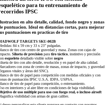
esquelético para tu entrenamiento de
recorridos IPSC
Ilustracion en alto detalle, calidad, fondo
negro
y zonas
de puntuacion. Ideal en distancias cortas, para mejorar
tus puntuaciones en practicas de tiro
MADWOLF TARGETS SKU-002B
edidas: 84 x 59 cm y 33 x 23” pulgadas.
lanco de tiro con centro de gravedad y masa. Zonas con cajas de
mpacto.
Silueta de precision
para
tiro táctico
, instintivo y precisión
con
esqueleto
detallado visible sobre
negro
ilueta de tiro con alto detalle, resolución y en papel de alta calidad.
arcadores con zona de centro de masas, zonas de impacto, y gravedad
órganos vitales y áreas del SNC).
lanco de tiro de papel para competición con medidas oficiales y con
zonas de puntuación IPSC U.S.A. IDPA. USPSA.
lanco de tiro de papel para competición, o entrenamiento.
so en interiores y al aire libre en condiciones de baja visibilidad.
bjetivo de uso múltiple para uso con fuego real, o incluso airsoft
agnifica visibilidad con armas de gran calibre.
i desea personalizar esta silueta pongase en contacto con nosotros